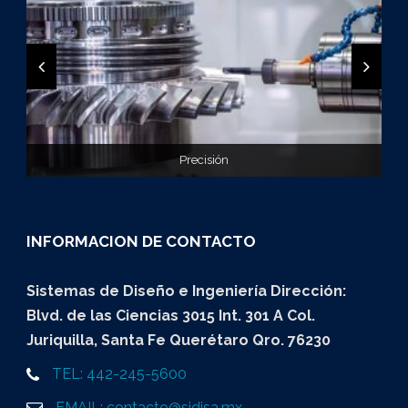
Exactitud en tu proyecto
Precisión
Diseño
INFORMACION DE CONTACTO
Sistemas de Diseño e Ingeniería Dirección:
Blvd. de las Ciencias 3015 Int. 301 A Col.
Juriquilla, Santa Fe Querétaro Qro. 76230
TEL: 442-245-5600
EMAIL: contacto@sidisa.mx