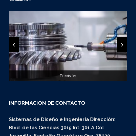
Exactitud en tu proyecto
Precisión
Diseño
INFORMACION DE CONTACTO
Sistemas de Diseño e Ingeniería Dirección:
Blvd. de las Ciencias 3015 Int. 301 A Col.
Juriquilla, Santa Fe Querétaro Qro. 76230