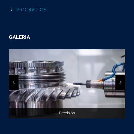
PRODUCTOS
GALERIA
Exactitud en tu proyecto
Precisión
Diseño